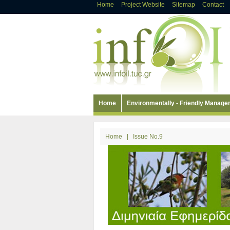
Home
Project Website
Sitemap
Contact
Home
Environmentally - Friendly Manag
Home
|
Issue No.9