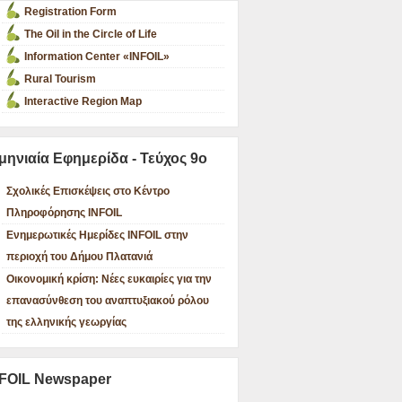
Registration Form
The Oil in the Circle of Life
Information Center «INFOIL»
Rural Tourism
Interactive Region Map
μηνιαία Εφημερίδα - Τεύχος 9ο
Σχολικές Επισκέψεις στο Κέντρο
Πληροφόρησης INFOIL
Ενημερωτικές Ημερίδες INFOIL στην
περιοχή του Δήμου Πλατανιά
Οικονομική κρίση: Νέες ευκαιρίες για την
επανασύνθεση του αναπτυξιακού ρόλου
της ελληνικής γεωργίας
FOIL Newspaper