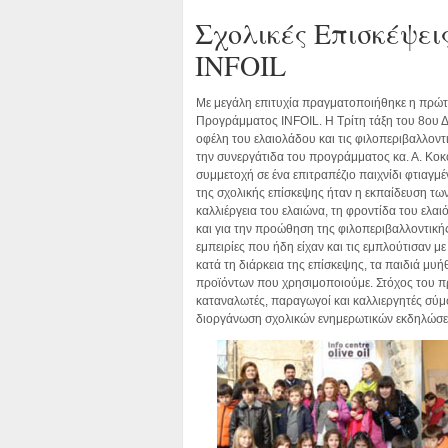
Σχολικές Επισκέψει
INFOIL
Με μεγάλη επιτυχία πραγματοποιήθηκε η πρώ
Προγράμματος INFOIL. Η Τρίτη τάξη του 8ου Δ
οφέλη του ελαιολάδου και τις φιλοπεριβαλλο
την συνεργάτιδα του προγράμματος κα. Α. Κοκ
συμμετοχή σε ένα επιτραπέζιο παιχνίδι φτιαγμ
της σχολικής επίσκεψης ήταν η εκπαίδευση των
καλλιέργεια του ελαιώνα, τη φροντίδα του ελαιό
και για την προώθηση της φιλοπεριβαλλοντικ
εμπειρίες που ήδη είχαν και τις εμπλούτισαν μ
κατά τη διάρκεια της επίσκεψης, τα παιδιά μυή
προϊόντων που χρησιμοποιούμε. Στόχος του προ
καταναλωτές, παραγωγοί και καλλιεργητές σύμφω
διοργάνωση σχολικών ενημερωτικών εκδηλώσεω