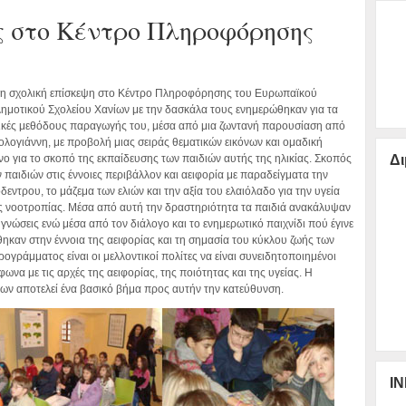
ς στο Κέντρο Πληροφόρησης
τη σχολική επίσκεψη στο Κέντρο Πληροφόρησης του Ευρωπαϊκού
ημοτικού Σχολείου Χανίων με την δασκάλα τους ενημερώθηκαν για τα
ντικές μεθόδους παραγωγής του, μέσα από μια ζωντανή παρουσίαση από
ολογιάννη, με προβολή μιας σειράς θεματικών εικόνων και ομαδική
ένο για το σκοπό της εκπαίδευσης των παιδιών αυτής της ηλικίας. Σκοπός
Δι
 παιδιών στις έννοιες περιβάλλον και αειφορία με παραδείγματα την
δεντρου, το μάζεμα των ελιών και την αξία του ελαιόλαδο για την υγεία
ής νοοτροπίας. Μέσα από αυτή την δραστηριότητα τα παιδιά ανακάλυψαν
ε γνώσεις ενώ μέσα από τον διάλογο και το ενημερωτικό παιχνίδι πού έγινε
θηκαν στην έννοια της αειφορίας και τη σημασία του κύκλου ζωής των
γράμματος είναι οι μελλοντικοί πολίτες να είναι συνειδητοποιημένοι
να με τις αρχές της αειφορίας, της ποιότητας και της υγείας. Η
ν αποτελεί ένα βασικό βήμα προς αυτήν την κατεύθυνση.
IN