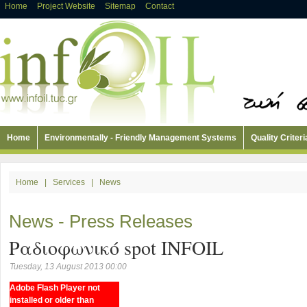
Home
Project Website
Sitemap
Contact
Home
Environmentally - Friendly Management Systems
Quality Criteri
Home
|
Services
|
News
News - Press Releases
Ραδιοφωνικό spot INFOIL
Tuesday, 13 August 2013 00:00
Adobe Flash Player not
installed or older than