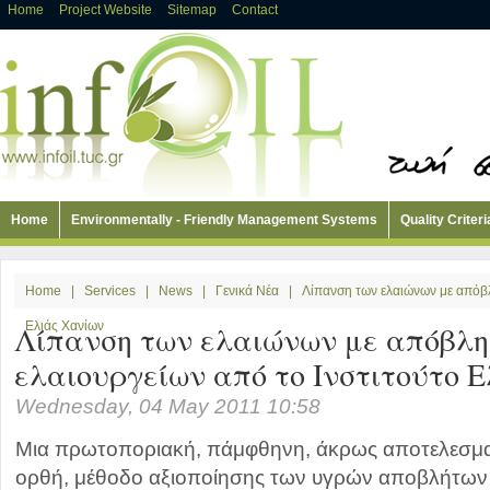
Home
Project Website
Sitemap
Contact
Home
Environmentally - Friendly Management Systems
Quality Criteri
Home
|
Services
|
News
|
Γενικά Νέα
|
Λίπανση των ελαιώνων με απόβλ
Λίπανση των ελαιώνων με απόβλ
Ελιάς Χανίων
ελαιουργείων από το Ινστιτούτο 
Wednesday, 04 May 2011 10:58
Μια πρωτοποριακή, πάμφθηνη, άκρως αποτελεσματ
ορθή, μέθοδο αξιοποίησης των υγρών αποβλήτων 