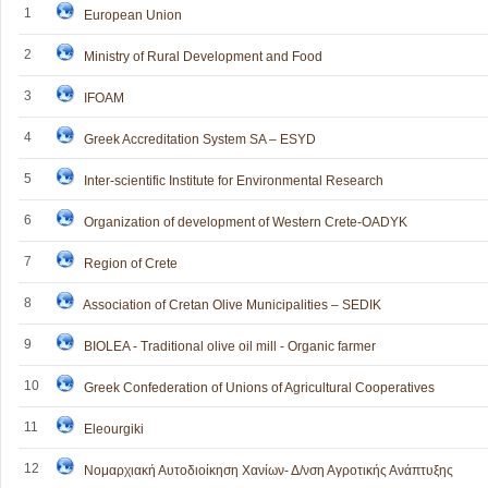
1
European Union
2
Ministry of Rural Development and Food
3
IFOAM
4
Greek Accreditation System SA – ESYD
5
Inter-scientific Institute for Environmental Research
6
Organization of development of Western Crete-OADYK
7
Region of Crete
8
Association of Cretan Olive Municipalities – SEDIK
9
BIOLEA - Traditional olive oil mill - Organic farmer
10
Greek Confederation of Unions of Agricultural Cooperatives
11
Eleourgiki
12
Νομαρχιακή Αυτοδιοίκηση Χανίων- Δ/νση Αγροτικής Ανάπτυξης