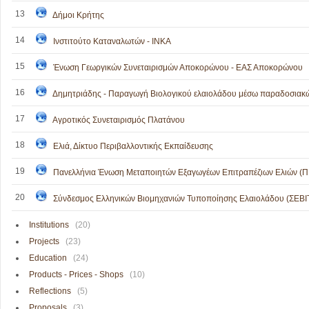
13
Δήμοι Κρήτης
14
Ινστιτούτο Καταναλωτών - ΙΝΚΑ
15
Ένωση Γεωργικών Συνεταιρισμών Αποκορώνου - ΕΑΣ Αποκορώνου
16
Δημητριάδης - Παραγωγή Βιολογικού ελαιολάδου μέσω παραδοσιακ
17
Αγροτικός Συνεταιρισμός Πλατάνου
18
Ελιά, Δίκτυο Περιβαλλοντικής Εκπαίδευσης
19
Πανελλήνια Ένωση Μεταποιητών Εξαγωγέων Επιτραπέζιων Ελιών (
20
Σύνδεσμος Ελληνικών Βιομηχανιών Τυποποίησης Ελαιολάδου (ΣΕΒΙ
Institutions
(20)
Projects
(23)
Education
(24)
Products - Prices - Shops
(10)
Reflections
(5)
Proposals
(3)