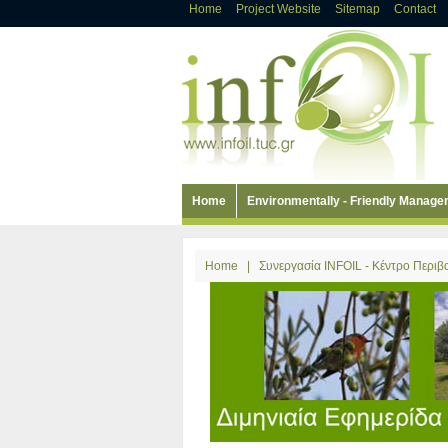
Home
Project Website
Sitemap
Contact
Home
Environmentally - Friendly Manag
Home
|
Συνεργασία INFOIL - Κέντρο Περι