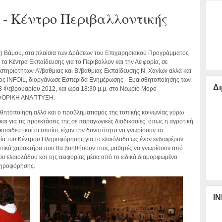
 - Κέντρο Περιβαλλοντικής
) Βάμου, στα πλαίσια των Δράσεων του Επιχειρησιακού Προγράμματος
α Κέντρα Εκπαίδευσης για το Περιβάλλον και την Αειφορία, σε
τηριοτήτων A'/βαθμιας και B'/βαθμιας Εκπαίδευσης Ν. Χανίων αλλά και
ς INFOIL, διοργάνωσε Εσπερίδα Ενημέρωσης - Ευαισθητοποίησης των
Δι
3 Φεβρουαρίου 2012, και ώρα 18:30 μ.μ. στο Νεώριο Μόρο
ΑΕΙΦΟΡΙΚΗ ΑΝΑΠΤΥΞΗ.
σθητοποίηση αλλά και ο προβληματισμός της τοπικής κοινωνίας γύρω
αι για τις προεκτάσεις της σε παραγωγικές διαδικασίες, όπως η αγροτική
παιδευτικοί οι οποίοι, είχαν την δυνατότητα να γνωρίσουν το
ία του Κέντρου Πληροφόρησης για το ελαιόλαδο ως έναν ενδιαφέρον
ευτικό χαρακτήρα που θα βοηθήσουν τους μαθητές να γνωρίσουν από
 του ελαιολάδου και της αειφορίας μέσα από το ειδικά διαμορφωμένο
ληροφόρησης.
IN