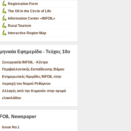
Registration Form
The Oil in the Circle of Life
Information Center «INFOIL»
Rural Tourism
Interactive Region Map
μηνιαία Εφημερίδα - Τεύχος 10ο
Συνεργασία INFOIL - Κέντρο
Περιβαλλοντικής Εκπαίδευσης Βάμου
Ενημερωτικές Ημερίδες INFOIL στην
περιοχή του Νομού Ρεθύμνου
Αλλαγές από την Κομισιόν στην αγορά
ελαιολάδου
FOIL Newspaper
Issue No.1