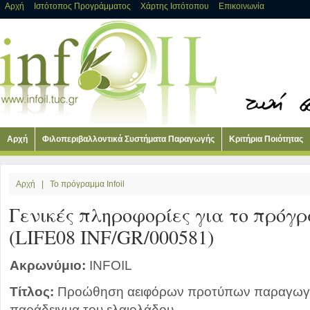
Αρχή
Ιστότοπος Προγράμματος
Χάρτης Ιστότοπου
Επικοινωνία
Αρχή
Φιλοπεριβαλλοντικά Συστήματα Παραγωγής
Κριτήρια Ποιότητας
Αρχή
|
Το πρόγραμμα Infoil
Γενικές πληροφορίες για το πρόγ
(LIFE08 INF/GR/000581)
Ακρωνύμιο:
INFOIL
Τίτλος:
Προώθηση αειφόρων προτύπων παραγωγής
παράδειγμα του ελαιολάδου