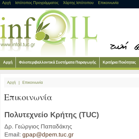
Αρχή
Ιστότοπος Προγράμματος
Χάρτης Ιστότοπου
Επικοινωνία
Αρχή
Φιλοπεριβαλλοντικά Συστήματα Παραγωγής
Κριτήρια Ποιότητας
Αρχή
|
Επικοινωνία
Επικοινωνία
Πολυτεχνείο Κρήτης (TUC)
Δρ. Γεώργιος Παπαδάκης
Email:
gpap@dpem.tuc.gr