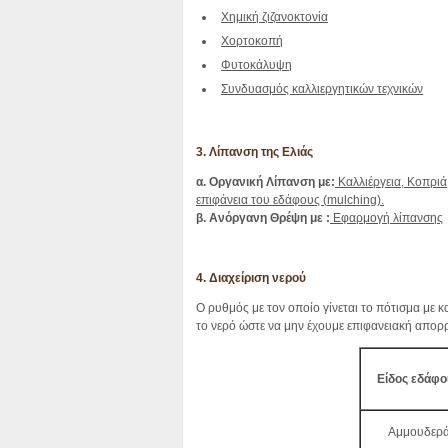
Χημική ζιζανοκτονία
Χορτοκοπή
Φυτοκάλυψη
Συνδυασμός καλλιεργητικών τεχνικών
3. Λίπανση της Ελιάς
α. Οργανική Λίπανση με:
Καλλιέργεια, Κοπριά
επιφάνεια του εδάφους (
mulching).
β. Ανόργανη Θρέψη με :
Εφαρμογή λίπανσης
4. Διαχείριση νερού
Ο ρυθμός με τον οποίο γίνεται το πότισμα με 
το νερό ώστε να μην έχουμε επιφανειακή απορ
Είδος εδάφο
Αμμουδερ