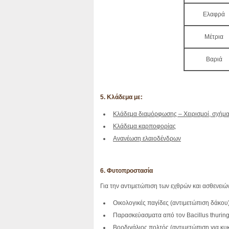
Ελαφρά
Μέτρια
Βαριά
5. Κλάδεμα με:
Κλάδεμα διαμόρφωσης – Χειρισμοί, σχήμ
Κλάδεμα καρποφορίας
Ανανέωση ελαιοδένδρων
6. Φυτοπροστασία
Για την αντιμετώπιση των εχθρών και ασθενειών
Οικολογικές παγίδες (αντιμετώπιση δάκου
Παρασκεύασματα από τον Bacillus thuring
Βορδιγάλιος πολτός (αντιμετώπιση για κυκ