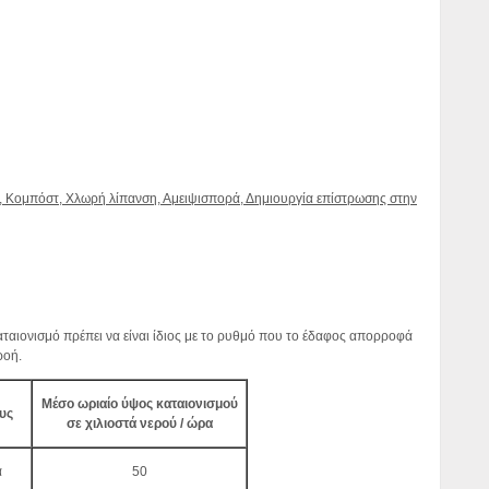
, Κομπόστ, Χλωρή λίπανση, Αμειψισπορά, Δημιουργία επίστρωσης στην
καταιονισμό πρέπει να είναι ίδιος με το ρυθμό που το έδαφος απορροφά
ροή.
Μέσο ωριαίο ύψος καταιονισμού
υς
σε χιλιοστά νερού / ώρα
ά
50