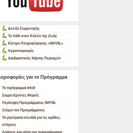
Δελτίο Συμμετοχής
Το Λάδι στον Κύκλο της Ζωής
Κέντρο Πληροφόρησης «INFOIL»
Αγροτουρισμός
Διαδραστικός Χάρτης Περιοχών
ηροφορίες για το Πρόγραμμα
Το πρόγραμμα Infoil
Συμμετέχοντες Φορείς
Περίληψη Προγράμματος INFOIL
Στόχοι του Προγράμματος
Τα μηνύματα-κλειδιά για τις ομάδες-
στόχους
Δράσεις και μέσα του προγράμματος