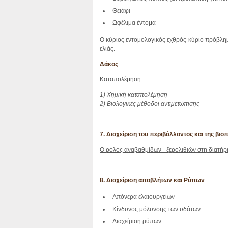
Θειάφι
Ωφέλιμα έντομα
Ο κύριος εντομολογικός εχθρός-κύριο πρόβλημ
ελιάς.
Δάκος
Kαταπολέμηση
1) Χημική καταπολέμηση
2) Βιολογικές μέθοδοι αντιμετώπισης
7. Διαχείριση του περιβάλλοντος και της βιο
Ο ρόλος αναβαθμίδων - ξερολιθιών στη διατήρ
8. Διαχείριση αποβλήτων και Ρύπων
Απόνερα ελαιουργείων
Κίνδυνος μόλυνσης των υδάτων
Διαχείριση ρύπων