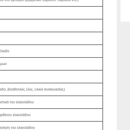
ου στο εμπόριο (εξαιρετικό παρθένο, παρθένο κ.α.)
ιόλαδο
ίμων
δο, βοηθητικές ύλες, υλικά συσκευασίας)
ιστικά του ελαιολάδου
ρθένου ελαιολάδου
ποίηση του ελαιολάδου