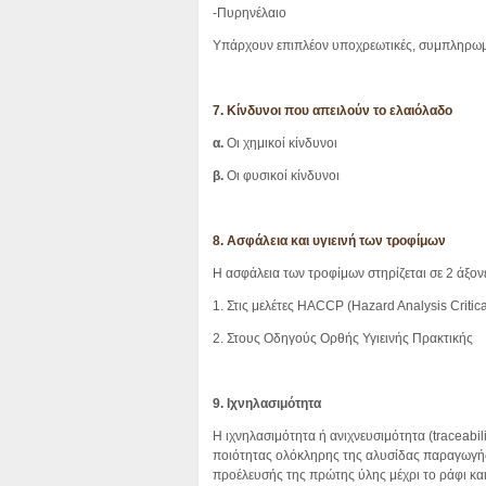
-Πυρηνέλαιο
Υπάρχουν επιπλέον υποχρεωτικές, συμπληρωματι
7. Κίνδυνοι που απειλούν το ελαιόλαδο
α.
Oι χημικοί κίνδυνοι
β.
Oι φυσικοί κίνδυνοι
8. Ασφάλεια και υγιεινή των τροφίμων
Η ασφάλεια των τροφίμων στηρίζεται σε 2 άξον
1. Στις μελέτες HACCP (Hazard Analysis Criti
2. Στους Οδηγούς Ορθής Υγιεινής Πρακτικής
9. Ιχνηλασιμότητα
Η ιχνηλασιμότητα ή ανιχνευσιμότητα (traceabil
ποιότητας ολόκληρης της αλυσίδας παραγωγής
προέλευσής της πρώτης ύλης μέχρι το ράφι και