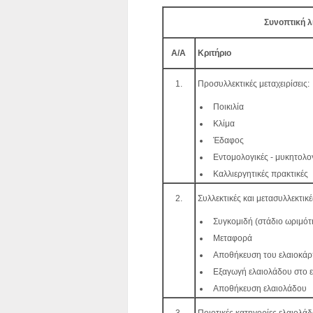
Συνοπτική λ
Α/Α
Κριτήριο
1.
Προσυλλεκτικές μεταχειρίσεις:
Ποικιλία
Κλίμα
Έδαφος
Εντομολογικές - μυκητολο
Καλλιεργητικές πρακτικές
2.
Συλλεκτικές και μετασυλλεκτικές
Συγκομιδή (στάδιο ωριμότ
Μεταφορά
Αποθήκευση του ελαιοκάρ
Εξαγωγή ελαιολάδου στο ε
Αποθήκευση ελαιολάδου