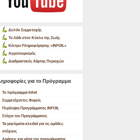
Δελτίο Συμμετοχής
Το Λάδι στον Κύκλο της Ζωής
Κέντρο Πληροφόρησης «INFOIL»
Αγροτουρισμός
Διαδραστικός Χάρτης Περιοχών
ηροφορίες για το Πρόγραμμα
Το πρόγραμμα Infoil
Συμμετέχοντες Φορείς
Περίληψη Προγράμματος INFOIL
Στόχοι του Προγράμματος
Τα μηνύματα-κλειδιά για τις ομάδες-
στόχους
Δράσεις και μέσα του προγράμματος