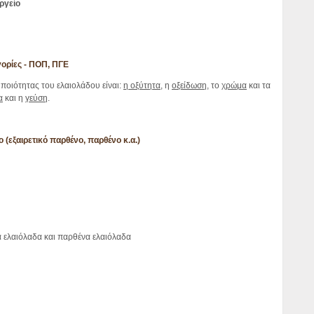
ργείο
γορίες - ΠΟΠ, ΠΓΕ
 ποιότητας του ελαιολάδου είναι:
η οξύτητα
, η
οξείδωση
, το
χρώμα
και τα
α
και η
γεύση
.
 (εξαιρετικό παρθένο, παρθένο κ.α.)
 ελαιόλαδα και παρθένα ελαιόλαδα