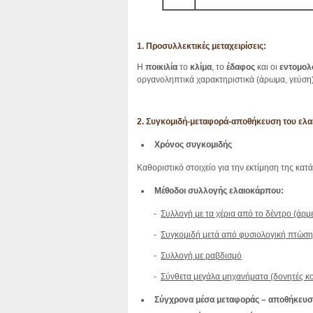
1. Προσυλλεκτικές μεταχειρίσεις:
Η
ποικιλία
το
κλίμα
, το
έδαφος
και οι
εντομολ
οργανοληπτικά χαρακτηριστικά (άρωμα, γεύση)
2. Συγκομιδή-μεταφορά-αποθήκευση του ελ
Χρόνος συγκομιδής
Καθοριστικό στοιχείο για την εκτίμηση της κα
Μέθοδοι συλλογής ελαιοκάρπου:
-
Συλλογή με τα χέρια από το δέντρο (άρμ
-
Συγκομιδή μετά από φυσιολογική πτώση
-
Συλλογή με ραβδισμό
-
Σύνθετα μεγάλα μηχανήματα (δονητές κο
Σύγχρονα μέσα μεταφοράς – αποθήκευσ