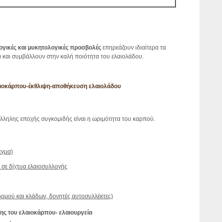
ογικές και μυκητολογικές προσβολές
επηρεάζουν ιδιαίτερα τα
 και συμβάλλουν στην καλή ποιότητα του ελαιολάδου.
αιοκάρπου-έκθλιψη-αποθήκευση ελαιολάδου
τάλληλης εποχής συγκομιδής είναι η ωριμότητα του καρπού.
εγμα)
 σε δίχτυα ελαιοσυλλογής
ρμού και κλάδων, δονητές αυτοσυλλέκτες)
ης του ελαιοκάρπου-
ελαιουργεία